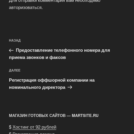
авторизоваться
.
Навигация
Предыдущая
НАЗАД
по
запись:
записям
Предоставление телефонного номера для
приема звонков и факсов
Следующая
ДАЛЕЕ
запись
Регистрация оффшорной компании на
номинального директора
МАГАЗИН ГОТОВЫХ САЙТОВ — MARTSITE.RU
$
Хостинг от 92 рублей
$
Регистрация домена