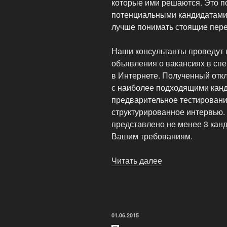
которые ими решаются. Это п
потенциальными кандидатами
лучше понимать стоящие пере
Наши консультанты проведут п
объявления о вакансиях в сп
в Интернете. Полученный отк
с наиболее подходящими кан
предварительное тестирован
структурированное интервью.
представлено не менее 3 кан
Вашим требованиям.
Читать далее
«Консультации
по
кадровым
вопросам»
ОПУБЛИКОВАНО
01.06.2015