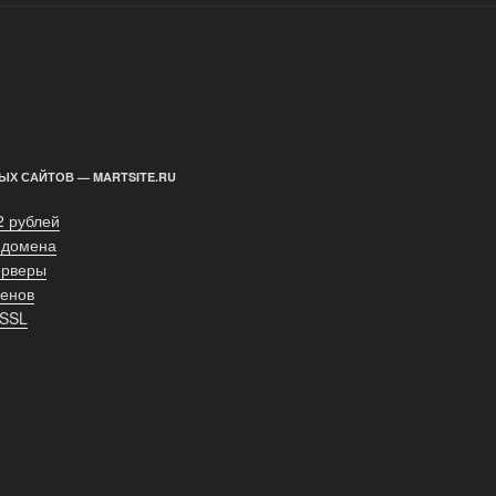
ЫХ САЙТОВ — MARTSITE.RU
2 рублей
 домена
ерверы
енов
 SSL