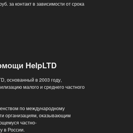
руб. за контакт в зависимости от срока
ские
омощи HelpLTD
D, основанный в 2003 году,
илизацию малого и среднего частного
енством по международному
уги организациям, оказывающим
ющемуся частно-
у в России.