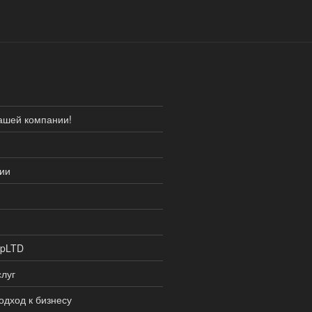
ашей компании!
ии
lpLTD
луг
одход к бизнесу