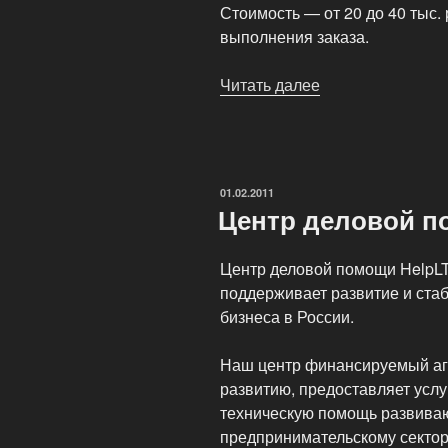
Стоимость — от 20 до 40 тыс. 
выполнения заказа.
Читать далее
«Представитель
и
инфо
услуги»
ОПУБЛИКОВАНО
01.02.2011
Центр деловой п
Центр деловой помощи HelpLT
поддерживает развитие и стаб
бизнеса в России.
Наш центр финансируемый аг
развитию, предоставляет усл
техническую помощь развива
предпринимательскому сектор