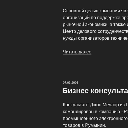
Основной целью компании явл
организаций по поддержке пр
рыночной экономики, а также 
Центр делового сотрудничеств
нужды организаторов техниче
Читать далее
«Центр
деловой
помощи
HelpLTD»
ОПУБЛИКОВАНО
07.03.2003
Бизнес консульт
Консультант Джон Меллор из Г
командирован в компанию «Р
промышленного электронного 
товаров в Румынии.