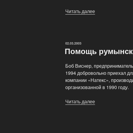
Читать далее
«Бизнес
консультации»
ОПУБЛИКОВАНО
02.03.2003
Помощь румынско
Боб Виснер, предприниматель
1994 добровольно приехал д
компании «Натекс», производ
организованной в 1990 году.
Читать далее
«Помощь
румынской
компании
«Натекс»»